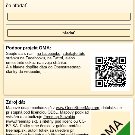
čo hľadať
Podpor projekt OMA:
Spojte sa s nami
na facebooku
,
zdieľajte túto
stránku na Facebooku
,
na Twittri
, alebo
umiestnite odkaz na svoju stránku.
Ale hlavne doplňte dáta do Openstreetmap,
články do wikipédie, ...
Zdroj dát
Mapové údaje pochádzajú z
www.OpenStreetMap.org
, databáza je
prístupná pod licenciou
ODbL
.
Mapový podklad
vytvára a aktualizuje
Freemap Slovakia
(www.freemap.sk)
, šíriteľný pod licenciou CC-
BY-SA. Fotky sme čerpali z galérie portálu
freemap.sk, autori fotiek sú uvedení pri
jednotlivých fotkách a sú šíriteľné pod licenciou