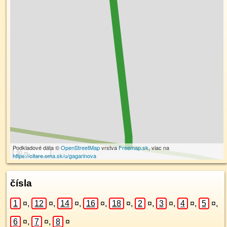
Podkladové dáta ©
OpenStreetMap
vrstva
Freemap.sk
, viac na
30 m
https://cifare.oma.sk/u/gagarinova
čísla
1
¤
,
12
¤
,
14
¤
,
16
¤
,
18
¤
,
2
¤
,
3
¤
,
4
¤
,
5
¤
,
6
¤
,
7
¤
,
8
¤