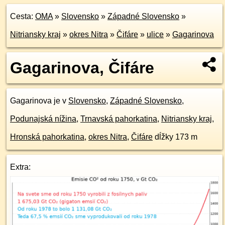
Cesta:
OMA
»
Slovensko
»
Západné Slovensko
»
Nitriansky kraj
»
okres Nitra
»
Čifáre
»
ulice
»
Gagarinova
Gagarinova, Čifáre
Gagarinova je v
Slovensko
,
Západné Slovensko
,
Podunajská nížina
,
Trnavská pahorkatina
,
Nitriansky kraj
,
Hronská pahorkatina
,
okres Nitra
,
Čifáre
dĺžky 173 m
Extra: