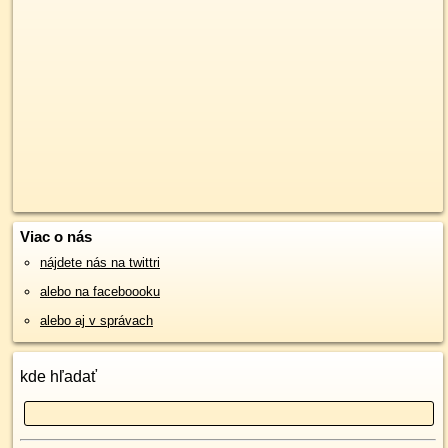
Viac o nás
nájdete nás na twittri
alebo na faceboooku
alebo aj v správach
kde hľadať