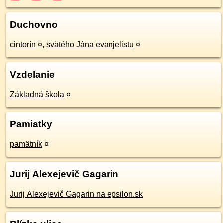
Duchovno
cintorín
¤
,
svätého Jána evanjelistu
¤
Vzdelanie
Základná škola
¤
Pamiatky
pamätník
¤
Jurij Alexejevič Gagarin
Jurij Alexejevič Gagarin na epsilon.sk