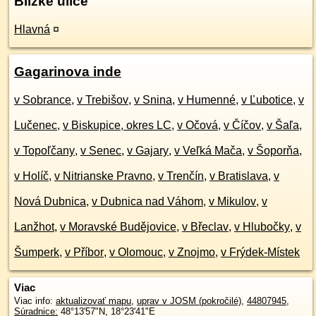
Blízke ulice
Hlavná
¤
Gagarinova inde
v Sobrance
,
v Trebišov
,
v Snina
,
v Humenné
,
v Ľubotice
,
v
Lučenec
,
v Biskupice, okres LC
,
v Očová
,
v Číčov
,
v Šaľa
,
v Topoľčany
,
v Senec
,
v Gajary
,
v Veľká Mača
,
v Šoporňa
,
v Holíč
,
v Nitrianske Pravno
,
v Trenčín
,
v Bratislava
,
v
Nová Dubnica
,
v Dubnica nad Váhom
,
v Mikulov
,
v
Lanžhot
,
v Moravské Budějovice
,
v Břeclav
,
v Hlubočky
,
v
Šumperk
,
v Příbor
,
v Olomouc
,
v Znojmo
,
v Frýdek-Místek
Viac
Viac info:
aktualizovať mapu
,
uprav v JOSM (pokročilé)
,
44807945
,
Súradnice:
48°13'57"N
,
18°23'41"E