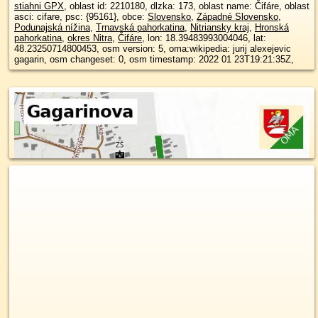
stiahni GPX
, oblast id: 2210180, dlzka: 173, oblast name: Čifáre, oblast
asci: cifare, psc: {95161}, obce:
Slovensko
,
Západné Slovensko
,
Podunajská nížina
,
Trnavská pahorkatina
,
Nitriansky kraj
,
Hronská
pahorkatina
,
okres Nitra
,
Čifáre
, lon: 18.39483993004046, lat:
48.23250714800453, osm version: 5, oma:wikipedia: jurij alexejevic
gagarin, osm changeset: 0, osm timestamp: 2022 01 23T19:21:35Z,